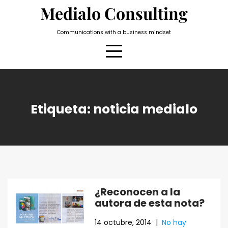
Skip
Medialo Consulting
to
content
Communications with a business mindset
Etiqueta:
noticia medialo
¿Reconocen a la
autora de esta nota?
14 octubre, 2014
|
No hay