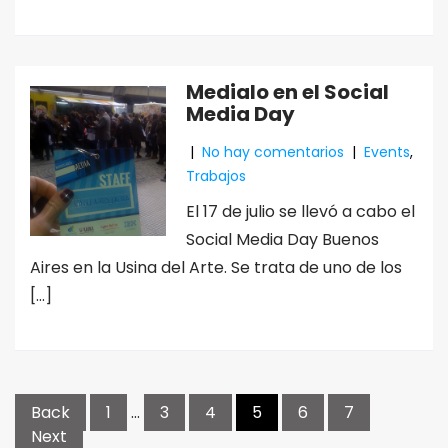
Medialo en el Social
Media Day
|
No hay comentarios
|
Events
,
Trabajos
El 17 de julio se llevó a cabo el
Social Media Day Buenos
Aires en la Usina del Arte. Se trata de uno de los
[…]
Posts
Back
1
…
3
4
5
6
7
navigation
Next