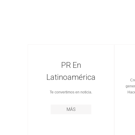
PR En
Latinoamérica
Cr
gener
Te convertimos en noticia.
Hace
MÁS