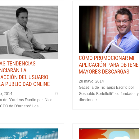
CÓMO PROMOCIONAR MI
AS TENDENCIAS
APLICACIÓN PARA OBTENE
NCIARÁN LA
MAYORES DESCARGAS
RACCIÓN DEL USUARIO
28 mayo, 2014
LA PUBLICIDAD ONLINE
Gacetilla de TicTapps Escrito por
0
Gesualdo Bertellotti*, co-fundador y
o, 2014
director de…
la de D’arriens Escrito por: Nico
 CEO de D’arriens* Los…